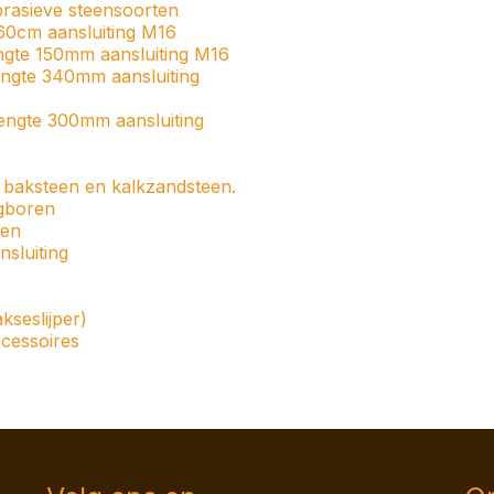
rasieve steensoorten
60cm aansluiting M16
gte 150mm aansluiting M16
engte 340mm aansluiting
engte 300mm aansluiting
 baksteen en kalkzandsteen.
gboren
een
sluiting
seslijper)
cessoires