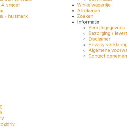
4-snijder
Winkelwagentje
ax
Afrekenen
us - huismerk
Zoeken
Informatie
Bedrijfsgegevens
Bezorging / levert
Disclaimer
Privacy verklarin
Algemene voorw
Contact opnemen
20
5
iv
ozidriv