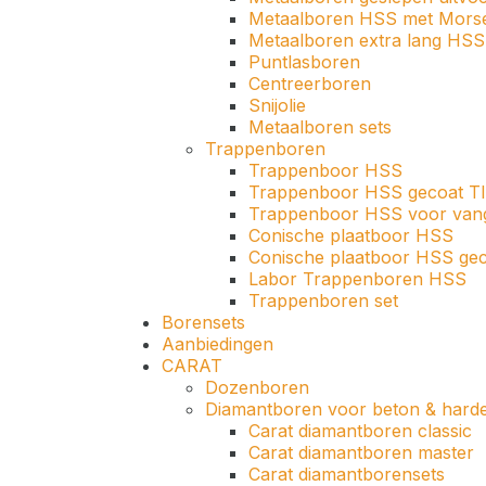
Metaalboren HSS met Mors
Metaalboren extra lang HS
Puntlasboren
Centreerboren
Snijolie
Metaalboren sets
Trappenboren
Trappenboor HSS
Trappenboor HSS gecoat T
Trappenboor HSS voor vang
Conische plaatboor HSS
Conische plaatboor HSS ge
Labor Trappenboren HSS
Trappenboren set
Borensets
Aanbiedingen
CARAT
Dozenboren
Diamantboren voor beton & harde
Carat diamantboren classic
Carat diamantboren master
Carat diamantborensets