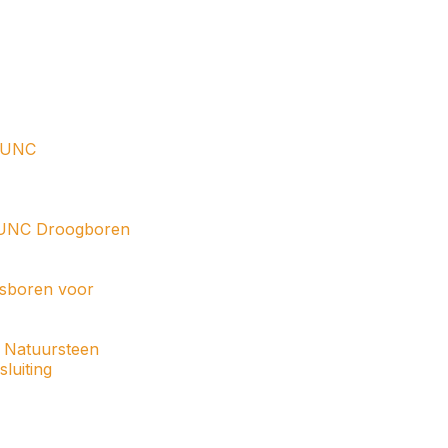
4"UNC
" UNC Droogboren
asboren voor
 Natuursteen
luiting