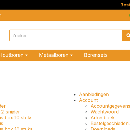
Bestel nu bov
n
Houtboren
Metaalboren
Borensets
Aanbiedingen
Account
der
Accountgegeven
2-snijder
Wachtwoord
us box 10 stuks
Adresboek
us
Bestelgeschiedeni
us box 10 stuks
Downloads