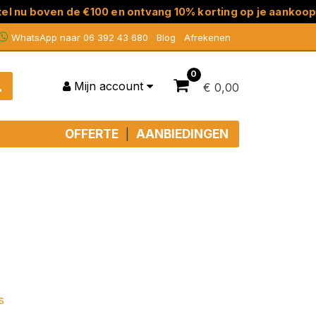
en de €100 en ontvang 10% korting op je aankoop!
WhatsApp naar 06 392 43 680
Blog
Afrekenen
0
Mijn account
€ 0,00
OFFERTE
AANBIEDINGEN
|
s
s