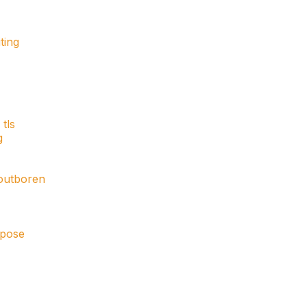
ting
tls
g
houtboren
rpose