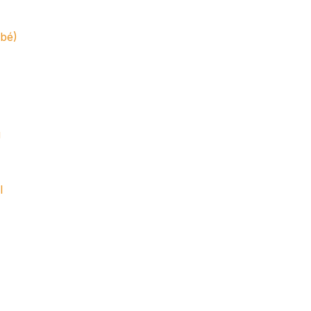
bé)
g
l