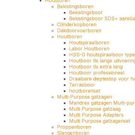
Houtboren
Bekistingsboren
Bekistingsboor
Bekistingsboor SDS+ aanslui
Cilinderkopboren
Dakdoorvoerboren
Houtboren
Houtspiraalboren
Labor Houtboren
HSS-G houtspiraalboor type 
Houtboor tls lange uitvoerin
Houtboor tls extra lang
Houtboor professioneel
Draaibare dieptestop voor 
Terrasboor
houtborenset
Multi-Purpose gatzagen
Mandrex gatzagen Multi-pu
Multi Purpose gatzaag
Multi Purpose Adapters
Multi Purpose gatzagenset
Proppenboren
Slangenboren