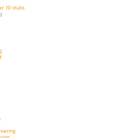
er 10 stuks
g
g
d
m
voering
ring