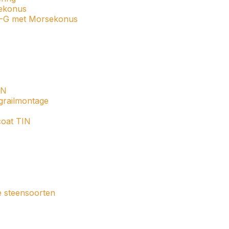
ekonus
S-G met Morsekonus
IN
railmontage
coat TIN
 steensoorten