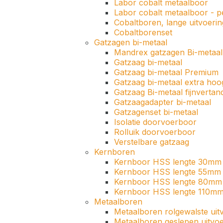
Labor cobalt metaalboor
Labor cobalt metaalboor - p
Cobaltboren, lange uitvoerin
Cobaltborenset
Gatzagen bi-metaal
Mandrex gatzagen Bi-metaal
Gatzaag bi-metaal
Gatzaag bi-metaal Premium
Gatzaag bi-metaal extra hoo
Gatzaag Bi-metaal fijnvertan
Gatzaagadapter bi-metaal
Gatzagenset bi-metaal
Isolatie doorvoerboor
Rolluik doorvoerboor
Verstelbare gatzaag
Kernboren
Kernboor HSS lengte 30mm
Kernboor HSS lengte 55mm
Kernboor HSS lengte 80mm
Kernboor HSS lengte 110m
Metaalboren
Metaalboren rolgewalste uit
Metaalboren geslepen uitvoe