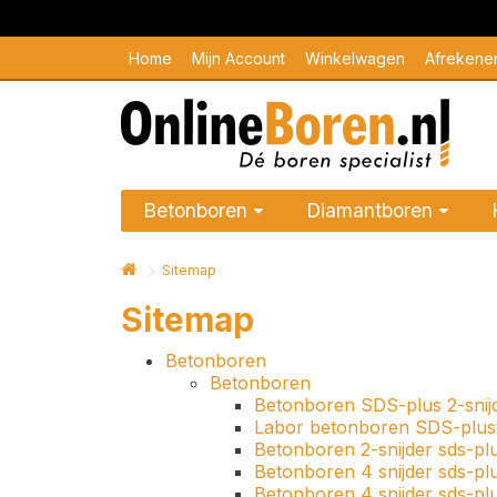
Home
Mijn Account
Winkelwagen
Afrekene
Betonboren
Diamantboren
Sitemap
Sitemap
Betonboren
Betonboren
Betonboren SDS-plus 2-snij
Labor betonboren SDS-plus 
Betonboren 2-snijder sds-pl
Betonboren 4 snijder sds-pl
Betonboren 4 snijder sds-pl