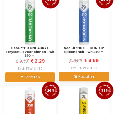
Seal-it 110 UNI-ACRYL
Seal-it 210 SILICON-GP
acrylaatkit voor binnen – wit
siliconenkit – wit 310 ml
310 ml
€ 4,69
€ 6,59
€ 2,29
€ 3,39
Excl. BTW: € 3,88
Excl. BTW: € 1,89
Bestellen
Bestellen
26%
33%