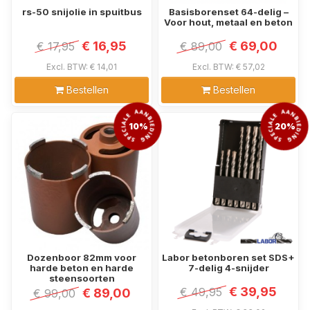
rs-50 snijolie in spuitbus
Basisborenset 64-delig –
Voor hout, metaal en beton
€ 16,95
€ 69,00
€ 17,95
€ 89,00
Excl. BTW: € 14,01
Excl. BTW: € 57,02
Bestellen
Bestellen
10%
20%
Dozenboor 82mm voor
Labor betonboren set SDS+
harde beton en harde
7-delig 4-snijder
steensoorten
€ 39,95
€ 49,95
€ 89,00
€ 99,00