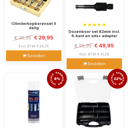
Cilinderkopborenset 5
delig
Dozenboor set 82mm incl.
6-kant en sds+ adapter
€ 29,95
€ 39,95
€ 49,95
€ 59,95
Excl. BTW: € 24,75
Excl. BTW: € 41,28
Bestellen
Bestellen
6%
22%