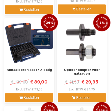
Excl. BTW: € 33,02
Excl. BTW: € 73,55
Bestellen
Bestellen
36%
5%
Metaalboren set 170-delig
Opboor adapter voor
gatzagen
€ 89,00
€ 29,95
€ 139,00
€ 31,50
Excl. BTW: € 73,55
Excl. BTW: € 24,75
Bestellen
Bestellen
32%
29%