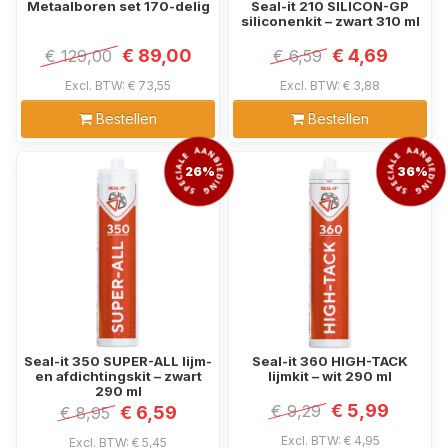
Metaalboren set 170-delig
Seal-it 210 SILICON-GP
siliconenkit – zwart 310 ml
€ 89,00
€ 4,69
€ 129,00
€ 6,59
Excl. BTW: € 73,55
Excl. BTW: € 3,88
Bestellen
Bestellen
26%
36%
Seal-it 350 SUPER-ALL lijm-
Seal-it 360 HIGH-TACK
en afdichtingskit – zwart
lijmkit – wit 290 ml
290 ml
€ 5,99
€ 9,29
€ 6,59
€ 8,95
Excl. BTW: € 4,95
Excl. BTW: € 5,45