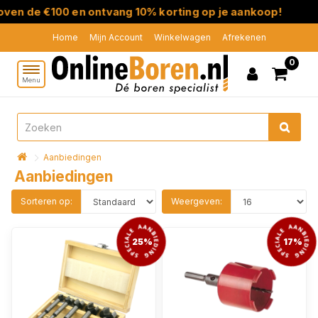
de €100 en ontvang 10% korting op je aankoop!
Home
Mijn Account
Winkelwagen
Afrekenen
0
Menu
Aanbiedingen
Aanbiedingen
Sorteren op:
Weergeven:
25%
17%