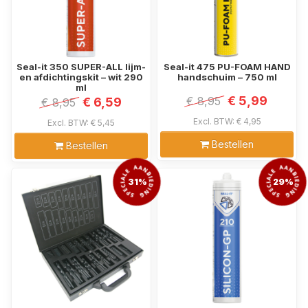
Seal-it 350 SUPER-ALL lijm-
Seal-it 475 PU-FOAM HAND
en afdichtingskit – wit 290
handschuim – 750 ml
ml
€ 5,99
€ 8,95
€ 6,59
€ 8,95
Excl. BTW: € 4,95
Excl. BTW: € 5,45
Bestellen
Bestellen
31%
29%