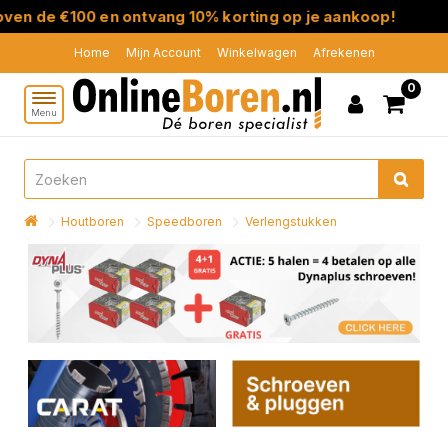
en de €100 en ontvang 10% korting op je aankoop!
Home
Mijn Account
Winkelwagen
Afrekenen
0
Menu
Houtboren
Speedboren
Verlengstukken