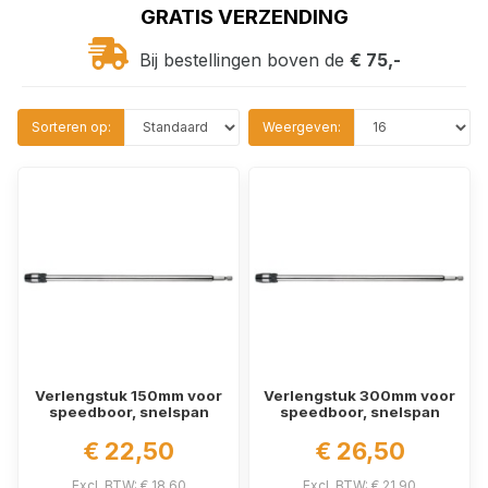
GRATIS VERZENDING
Bij bestellingen boven de
€ 75,-
Sorteren op:
Weergeven:
Verlengstuk 150mm voor
Verlengstuk 300mm voor
speedboor, snelspan
speedboor, snelspan
€ 22,50
€ 26,50
Excl. BTW: € 18,60
Excl. BTW: € 21,90