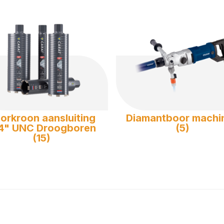
orkroon aansluiting
Diamantboor machi
4" UNC Droogboren
(5)
(15)