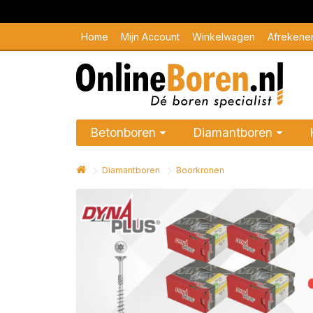
Home
Mijn Account
Winkelwagen
Afrekene
Betonboren
Diamantboren
Diamantboren
Boorkronen