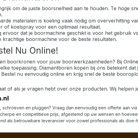
angrijk om de juiste boorsnelheid aan te houden. Te hoge 
.
n harde materialen is koeling vaak nodig om oververhitting 
 of koelspray voor een optimaal resultaat.
g ervoor dat je boormachine geschikt is voor het gebruik v
n krachtige boormachine voor de beste resultaten.
tel Nu Online!
 en boorkronen voor jouw boorwerkzaamheden? Bij Onlineb
lke toepassing. Diamantboren kopen bij ons betekent dat je
 Bestel nu eenvoudig online en krijg snel de beste boorop
 of als je vragen hebt over onze producten. Wij helpen j
.nl
en, schroeven en pluggen? Vraag dan eenvoudig een offerte aan via 
 scherpe en competitieve prijs, afgestemd op uw wensen en hoeve
end als betrouwbare leverancier voor zowel professionals als doe-h