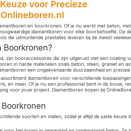
 Keuze voor Precieze
Onlineboren.nl
 diamantboren en boorkronen. Of je nu werkt met beton, me
n hoogwaardige diamantboren voor elke boorbehoefte. Op de
ls die uitmuntende prestaties leveren bij de meest veeleis
n Boorkronen?
ijn booraccessoires die zijn uitgerust met een coating va
boren in harde materialen zoals beton, steen, graniet en asf
 diamantboren een ongeëvenaarde duurzaamheid en precisie
 assortiment diamantboren voor verschillende toepassingen
werk, en meer. Of je nu een professional bent in de bouw, r
ssing voor jouw project. Diamantboren kopen bij OnlineBore
 Boorkronen
llende soorten en maten, zodat je altijd de juiste keuze 
aal voor het boren in gewapend en ongewapend beton. Ze 