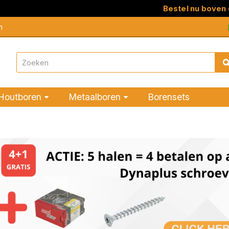
Bestel nu boven de €100 
n
Houtboren
Metaalboren
Borensets