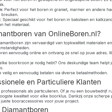
ik.
n
: Perfect voor het boren in graniet, marmer en andere ha
r breuken.
k
: Speciaal geschikt voor het boren in baksteen en kalkzan
n het materiaal.
antboren van OnlineBoren.nl?
iamantboren zijn vervaardigd van topkwaliteit materialen e
romstandigheden.
oren eenvoudig online en ontvang ze snel op jouw adres. 
welke boorkroon je nodig hebt? Ons deskundige team helpt je
s.
je veilig en eenvoudig betalen via diverse betaalmethoden.
ionele en Particuliere Klanten
rofessionals als particulieren. Of je nu een bouwbedrijf r
ogste kwaliteit voor elke boorklus. Dankzij onze scherpe p
e juiste booraccessoires voor jouw project.
n Diamantboren