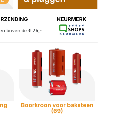
ERZENDING
KEURMERK
ngen boven de
€ 75,-
ing
Boorkroon voor baksteen
(69)