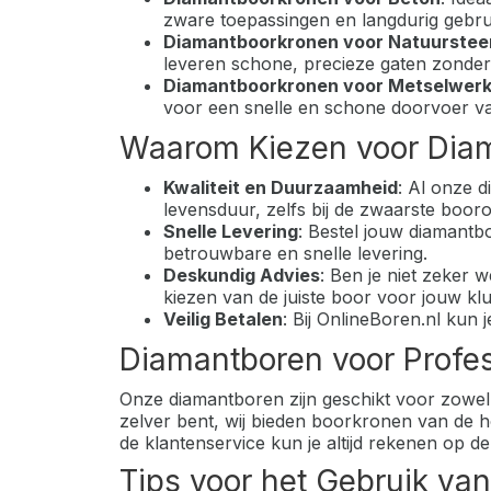
zware toepassingen en langdurig gebru
Diamantboorkronen voor Natuurstee
leveren schone, precieze gaten zonde
Diamantboorkronen voor Metselwer
voor een snelle en schone doorvoer va
Waarom Kiezen voor Diam
Kwaliteit en Duurzaamheid
: Al onze d
levensduur, zelfs bij de zwaarste boo
Snelle Levering
: Bestel jouw diamantb
betrouwbare en snelle levering.
Deskundig Advies
: Ben je niet zeker 
kiezen van de juiste boor voor jouw klu
Veilig Betalen
: Bij OnlineBoren.nl kun 
Diamantboren voor Profess
Onze diamantboren zijn geschikt voor zowel p
zelver bent, wij bieden boorkronen van de ho
de klantenservice kun je altijd rekenen op d
Tips voor het Gebruik va