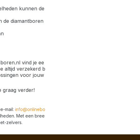
snelheden kunnen de
van de diamantboren
an
oren.nl vind je ee
 altijd verzekerd b
lossingen voor jouw
e graag verder!
e-mail:
info@onlinebo
elheden. Met een bree
et-zelvers.