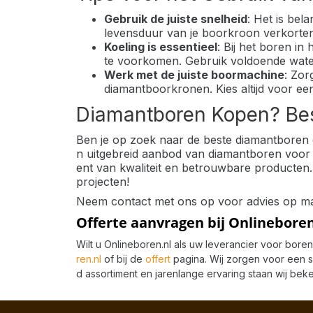
Gebruik de juiste snelheid
: Het is bel
levensduur van je boorkroon verkorten
Koeling is essentieel
: Bij het boren i
te voorkomen. Gebruik voldoende water
Werk met de juiste boormachine
: Zor
diamantboorkronen. Kies altijd voor ee
Diamantboren Kopen? Bes
Ben je op zoek naar de beste diamantboren
n uitgebreid aanbod van diamantboren voor e
ent van kwaliteit en betrouwbare producten.
projecten!
Neem contact met ons op voor advies op maat
Offerte aanvragen bij Onlineboren
Wilt u Onlineboren.nl als uw leverancier voor bor
ren.nl
of bij de
offert
pagina
. Wij zorgen voor een
d assortiment en jarenlange ervaring staan wij bek