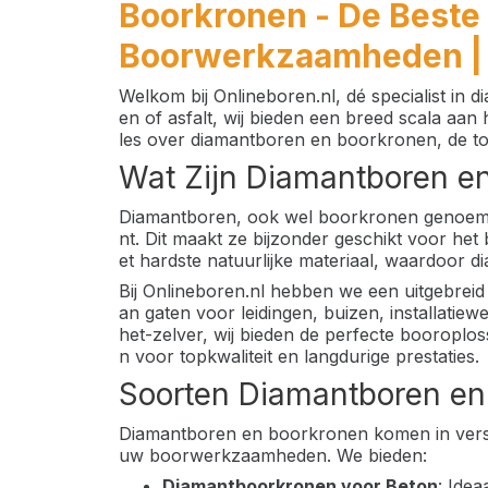
Boorkronen - De Beste
Boorwerkzaamheden | 
Welkom bij Onlineboren.nl, dé specialist in
en of asfalt, wij bieden een breed scala aa
les over diamantboren en boorkronen, de too
Wat Zijn Diamantboren e
Diamantboren, ook wel boorkronen genoemd, z
nt. Dit maakt ze bijzonder geschikt voor het 
et hardste natuurlijke materiaal, waardoor
Bij Onlineboren.nl hebben we een uitgebreid
an gaten voor leidingen, buizen, installatie
het-zelver, wij bieden de perfecte booroplo
n voor topkwaliteit en langdurige prestaties.
Soorten Diamantboren en
Diamantboren en boorkronen komen in verschi
uw boorwerkzaamheden. We bieden:
Diamantboorkronen voor Beton
: Ide