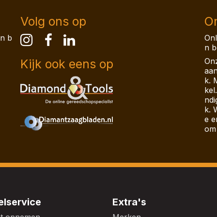
Volg ons op
On
en b
Onl
n b
Onz
Kijk ook eens op
aan
k. 
kel
ndi
k. 
e e
om 
lservice
Extra's
ct opnemen
Merken