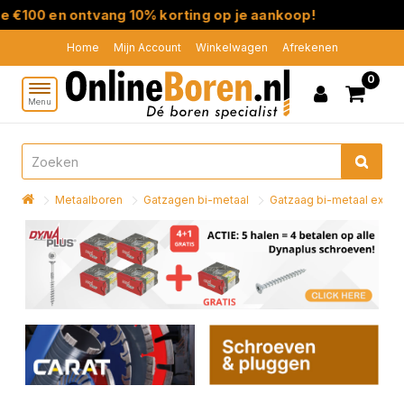
0 en ontvang 10% korting op je aankoop!
Home
Mijn Account
Winkelwagen
Afrekenen
0
Menu
Metaalboren
Gatzagen bi-metaal
Gatzaag bi-metaal extra