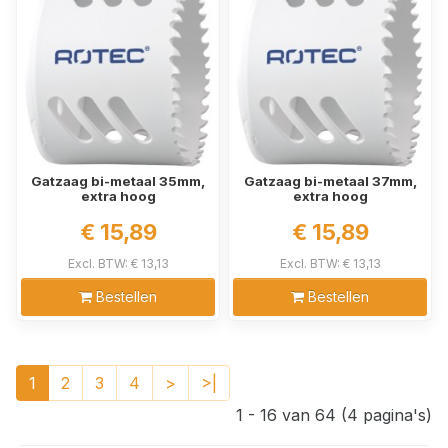
Gatzaag bi-metaal 35mm,
Gatzaag bi-metaal 37mm,
extra hoog
extra hoog
€ 15,89
€ 15,89
Excl. BTW: € 13,13
Excl. BTW: € 13,13
Bestellen
Bestellen
1
2
3
4
>
>|
1 - 16 van 64 (4 pagina's)