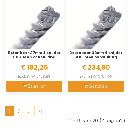
Betonboor 37mm 4 snijder
Betonboor 38mm 4 snijder
SDS-MAX aansluiting
SDS-MAX aansluiting
€ 192,25
€ 234,80
Excl. BTW: € 158,88
Excl. BTW: € 194,05
Bestellen
Bestellen
1
2
>
>|
1 - 16 van 20 (2 pagina's)