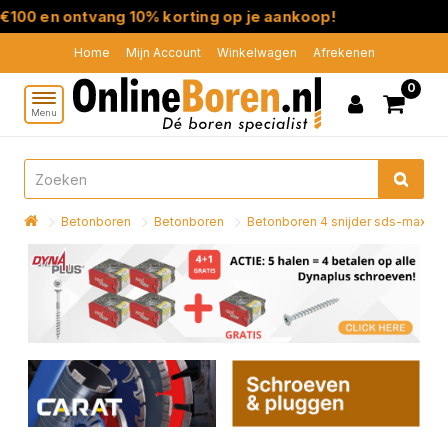
 en ontvang 10% korting op je aankoop!
Home
Mijn Account
Winkelwagen
Afrekenen
0
Menu
Betonboren
Betonboren
Betonboren 4 snijder sds-max