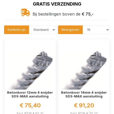
GRATIS VERZENDING
Bij bestellingen boven de
€ 75,-
Sorteren op:
Weergeven:
Betonboor 12mm 4 snijder
Betonboor 14mm 4 snijder
SDS-MAX aansluiting
SDS-MAX aansluiting
€ 75,40
€ 91,20
Excl. BTW: € 62,31
Excl. BTW: € 75,37