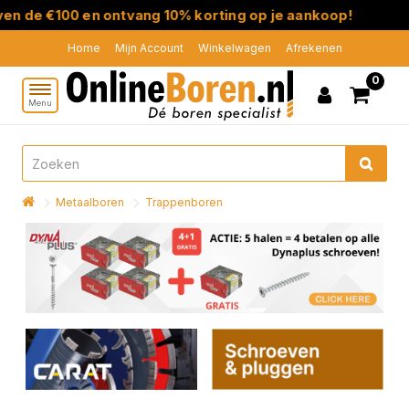
 de €100 en ontvang 10% korting op je aankoop!
Home
Mijn Account
Winkelwagen
Afrekenen
0
Menu
Metaalboren
Trappenboren