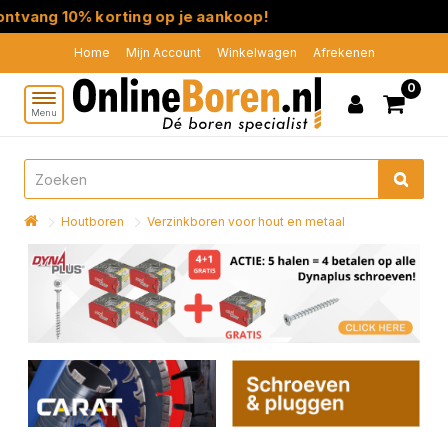
tvang 10% korting op je aankoop!
Home
Mijn Account
Winkelwagen
Afrekenen
0
Menu
Houtboren
Verzinkboren voor hout en metaal