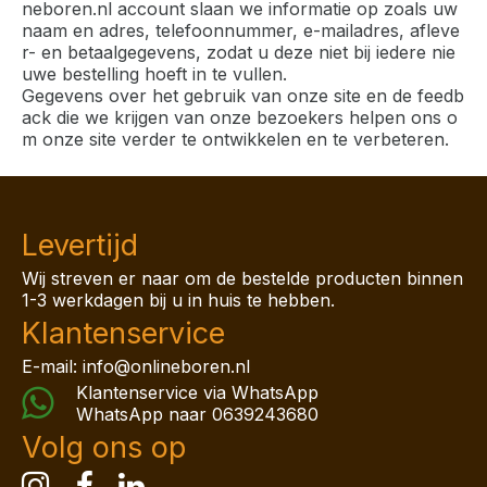
neboren.nl account slaan we informatie op zoals uw
naam en adres, telefoonnummer, e-mailadres, afleve
r- en betaalgegevens, zodat u deze niet bij iedere nie
uwe bestelling hoeft in te vullen.
Gegevens over het gebruik van onze site en de feedb
ack die we krijgen van onze bezoekers helpen ons o
m onze site verder te ontwikkelen en te verbeteren.
Levertijd
Wij streven er naar om de bestelde producten binnen
1-3 werkdagen bij u in huis te hebben.
Klantenservice
E-mail: info@onlineboren.nl
Klantenservice via WhatsApp
WhatsApp naar
0639243680
Volg ons op