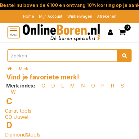
estel nu boven de €100 en ontvang 10% korting op je aanko
Home
Mijn Account
Winkelwagen
Afrekenen
0
Menu
Merk
Vind je favoriete merk!
Merk index:
C
D
L
M
N
O
P
R
S
W
C
Carat-tools
CD-Juwel
D
Diamond&tools