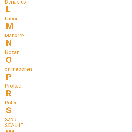
Dynaplus
L
Labor
M
Mandrex
N
Nozar
O
onlineboren
P
Proftec
R
Rotec
S
Sadu
SEAL-IT