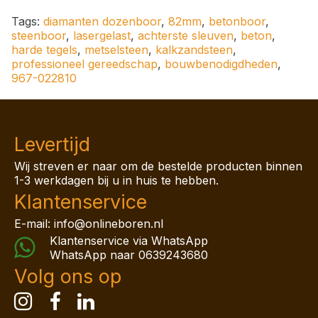
Tags:
diamanten dozenboor
,
82mm
,
betonboor
,
steenboor
,
lasergelast
,
achterste sleuven
,
beton
,
harde tegels
,
metselsteen
,
kalkzandsteen
,
professioneel gereedschap
,
bouwbenodigdheden
,
967-022810
Levertijd
Wij streven er naar om de bestelde producten binnen
1-3 werkdagen bij u in huis te hebben.
Klantenservice
E-mail: info@onlineboren.nl
Klantenservice via WhatsApp
WhatsApp naar
0639243680
Volg ons op