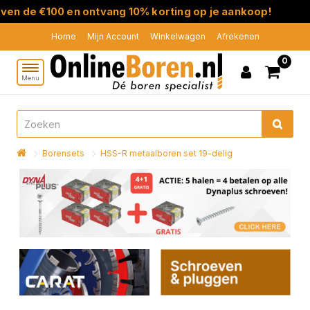
 de €100 en ontvang 10% korting op je aankoop!
Home
Mijn Account
Winkelwagen
Afrekenen
0
Menu
Borensets
HSS-R metaalboren set 19-delig